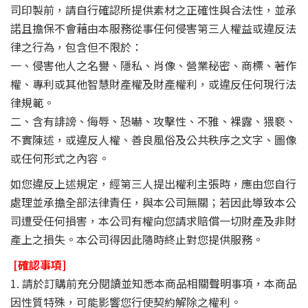
司印製前，請自行確認所提供素材之正確性與合法性，並承
諾且擔保不會藉由本服務從事任何侵害第三人權益或違反法
律之行為，包含但不限於：
一、侵害他人之名譽、隱私、肖像、營業秘密、商標、著作
權、專利或其他智慧財產權及財產權利，或違反任何現行法
律規範。
二、含有誹謗、侮辱、恐嚇、攻擊性、不雅、裸露、猥褻、
不實陳述，或違反人權、善良風俗及公共秩序之文字、圖像
或任何形式之內容。
如您違反上述規定，經第三人提出權利主張時，應由您自行
處理並承擔全部法律責任，與本公司無關；若因此導致本公
司遭受任何損害，本公司有權向您請求賠償一切財產及非財
產上之損失。本公司得因此隨時終止對您提供服務。
[
確認事項]
1. 請於訂購前充分閱讀並知悉本商品相關聲明事項，本商品
因性質特殊，可能影響您行使契約解除之權利。